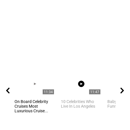
11:34
11:47
On Board Celebrity
10 Celebrities Who
Baby Cats - 
Cruises Most
Live In Los Angeles
Funny Cat V
Luxurious Cruise...