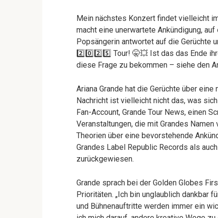
Mein nächstes Konzert findet vielleicht 
macht eine unerwartete Ankündigung, auf d
Popsängerin antwortet auf die Gerüchte un
2️⃣0️⃣2️⃣5️⃣ Tour! 🤫💥 Ist das das Ende 
diese Frage zu bekommen – siehe den Art
Ariana Grande hat die Gerüchte über eine 
Nachricht ist vielleicht nicht das, was si
Fan-Account, Grande Tour News, einen S
Veranstaltungen, die mit Grandes Namen 
Theorien über eine bevorstehende Ankün
Grandes Label Republic Records als auch 
zurückgewiesen.
Grande sprach bei der Golden Globes Firs
Prioritäten. „Ich bin unglaublich dankbar 
und Bühnenauftritte werden immer ein wic
ich mich darauf, andere kreative Wege zu 