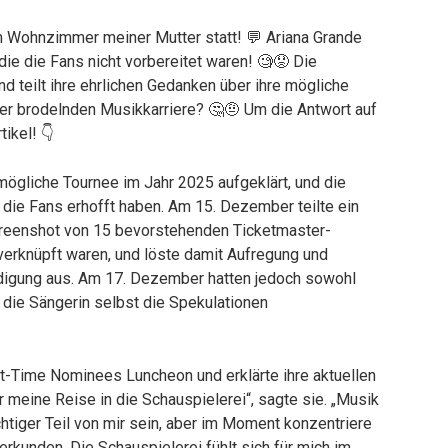
im Wohnzimmer meiner Mutter statt! 💬 Ariana Grande
ie die Fans nicht vorbereitet waren! 🧐😟 Die
d teilt ihre ehrlichen Gedanken über ihre mögliche
ihrer brodelnden Musikkarriere? 🤔🤨 Um die Antwort auf
ikel! 👇
mögliche Tournee im Jahr 2025 aufgeklärt, und die
ch die Fans erhofft haben. Am 15. Dezember teilte ein
creenshot von 15 bevorstehenden Ticketmaster-
verknüpft waren, und löste damit Aufregung und
digung aus. Am 17. Dezember hatten jedoch sowohl
die Sängerin selbst die Spekulationen
t-Time Nominees Luncheon und erklärte ihre aktuellen
für meine Reise in die Schauspielerei“, sagte sie. „Musik
htiger Teil von mir sein, aber im Moment konzentriere
erkunden. Die Schauspielerei fühlt sich für mich im