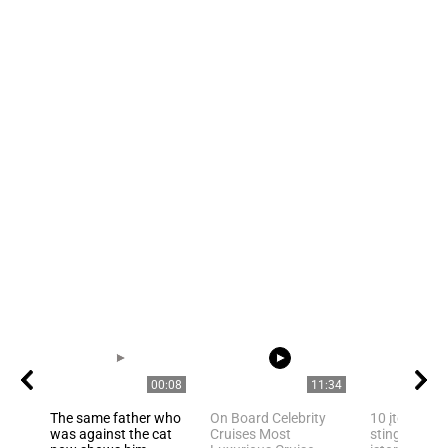
00:08
11:34
The same father who
On Board Celebrity
10 įtemptų, 
was against the cat
Cruises Most
stingdančių 