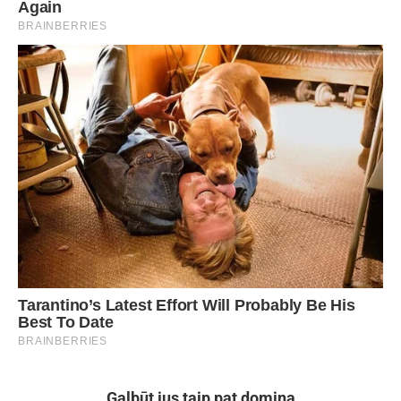
Galbūt jus taip pat domina