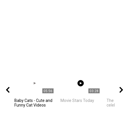
05:56
03:28
Baby Cats - Cute and
Movie Stars Today
The best ph
Funny Cat Videos
celebrities