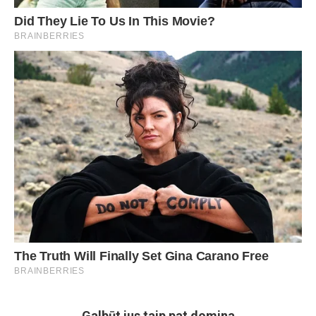
Galbūt jus taip pat domina