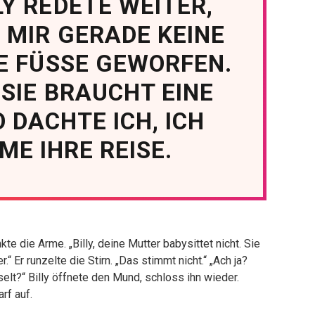
LY REDETE WEITER,
 MIR GERADE KEINE
E FÜSSE GEWORFEN.
 SIE BRAUCHT EINE
 DACHTE ICH, ICH
E IHRE REISE.
kte die Arme. „Billy, deine Mutter babysittet nicht. Sie
.“ Er runzelte die Stirn. „Das stimmt nicht.“ „Ach ja?
lt?“ Billy öffnete den Mund, schloss ihn wieder.
rf auf.