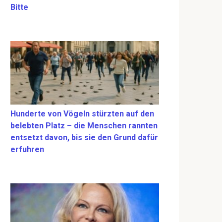
Bitte
Hunderte von Vögeln stürzten auf den
belebten Platz – die Menschen rannten
entsetzt davon, bis sie den Grund dafür
erfuhren