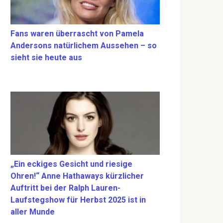
Fans waren überrascht von Pamela
Andersons natürlichem Aussehen – so
sieht sie heute aus
„Ein eckiges Gesicht und riesige
Ohren!“ Anne Hathaways kürzlicher
Auftritt bei der Ralph Lauren-
Laufstegshow für Herbst 2025 ist in
aller Munde