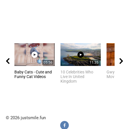
05:56
11:35
Baby Cats - Cute and
10 Celebrities Who
Gwyneth Pal
Funny Cat Videos
Live In United
Movie Scene
Kingdom
© 2026 justsmile.fun