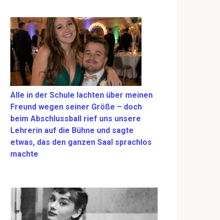
Alle in der Schule lachten über meinen
Freund wegen seiner Größe – doch
beim Abschlussball rief uns unsere
Lehrerin auf die Bühne und sagte
etwas, das den ganzen Saal sprachlos
machte