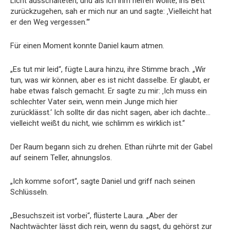
Licht ausschalteten, und als ich ihm helfen wollte, ins Bett
zurückzugehen, sah er mich nur an und sagte: ‚Vielleicht hat
er den Weg vergessen.‘“
Für einen Moment konnte Daniel kaum atmen.
„Es tut mir leid“, fügte Laura hinzu, ihre Stimme brach. „Wir
tun, was wir können, aber es ist nicht dasselbe. Er glaubt, er
habe etwas falsch gemacht. Er sagte zu mir: ‚Ich muss ein
schlechter Vater sein, wenn mein Junge mich hier
zurücklässt.‘ Ich sollte dir das nicht sagen, aber ich dachte…
vielleicht weißt du nicht, wie schlimm es wirklich ist.“
Der Raum begann sich zu drehen. Ethan rührte mit der Gabel
auf seinem Teller, ahnungslos.
„Ich komme sofort“, sagte Daniel und griff nach seinen
Schlüsseln.
„Besuchszeit ist vorbei“, flüsterte Laura. „Aber der
Nachtwächter lässt dich rein, wenn du sagst, du gehörst zur