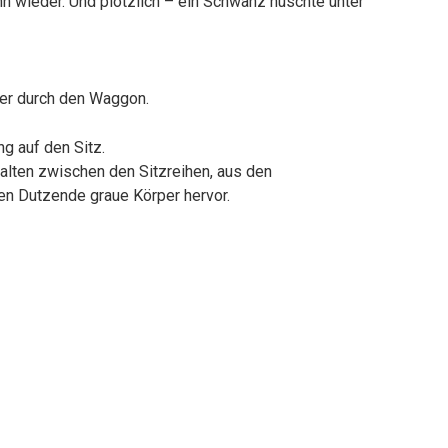
ann wieder. Und plötzlich – ein Schwanz huschte unter
er durch den Waggon.
g auf den Sitz.
alten zwischen den Sitzreihen, aus den
n Dutzende graue Körper hervor.