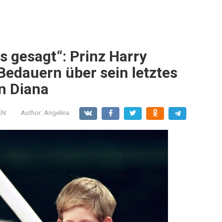
s gesagt“: Prinz Harry
 Bedauern über sein letztes
n Diana
EN
Author:
Angelina