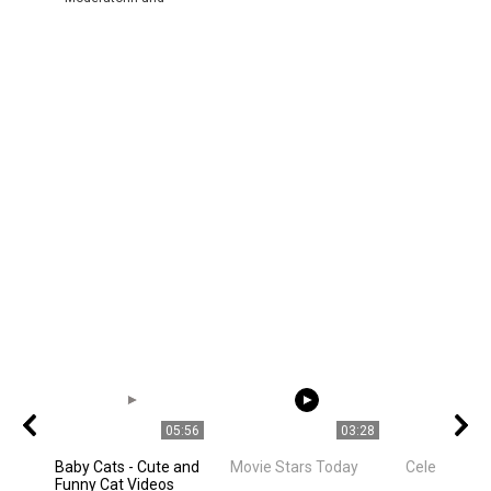
05:56
03:28
Baby Cats - Cute and
Movie Stars Today
Celebrities
Funny Cat Videos