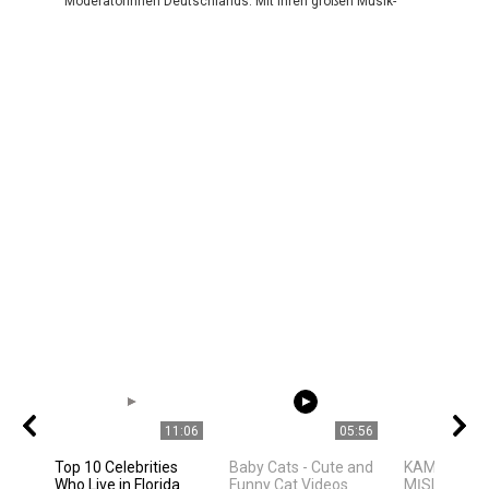
Moderatorinnen Deutschlands. Mit ihren großen Musik-
11:06
05:56
Top 10 Celebrities
Baby Cats - Cute and
KAMUOLINIS
Who Live in Florida
Funny Cat Videos
MĮSLINGA 