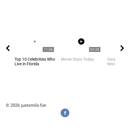
11:06
03:28
Top 10 Celebrities Who
Movie Stars Today
Gwyneth Pal
Live in Florida
Movie Scene
© 2026 justsmile.fun