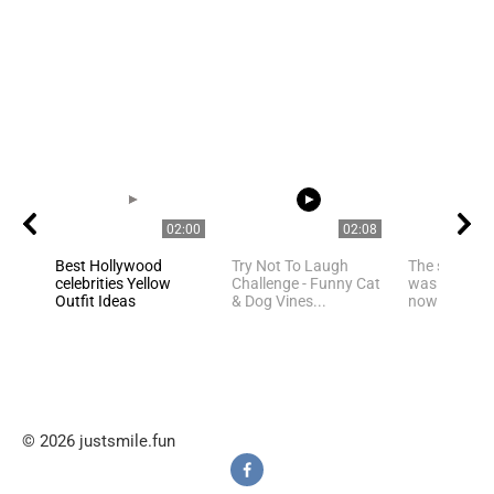
02:00
02:08
Best Hollywood
Try Not To Laugh
The same fa
celebrities Yellow
Challenge - Funny Cat
was against 
Outfit Ideas
& Dog Vines...
now shows h
© 2026 justsmile.fun