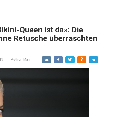
kini-Queen ist da»: Die
ohne Retusche überraschten
EN
Author:
Mari