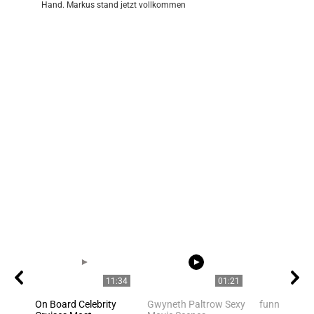
Hand. Markus stand jetzt vollkommen
11:34
01:21
On Board Celebrity
Gwyneth Paltrow Sexy
funny cat a