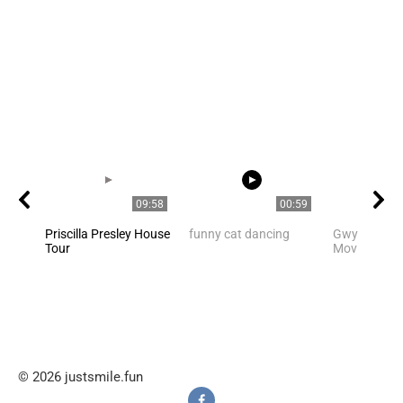
09:58
00:59
Priscilla Presley House
funny cat dancing
Gwyneth Pal
Tour
Movie Scene
© 2026 justsmile.fun