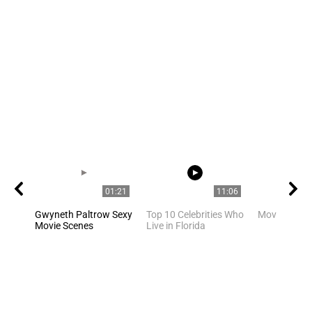
01:21
11:06
Gwyneth Paltrow Sexy
Top 10 Celebrities Who
Movie Stars
Movie Scenes
Live in Florida