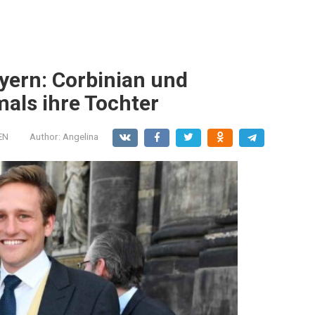
yern: Corbinian und
als ihre Tochter
EN
Author:
Angelina