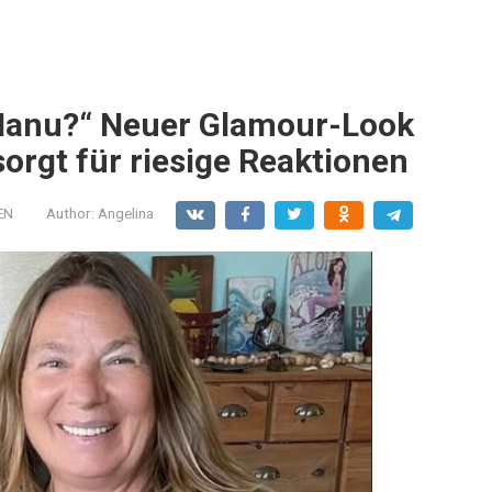
 Manu?“ Neuer Glamour-Look
rgt für riesige Reaktionen
EN
Author:
Angelina