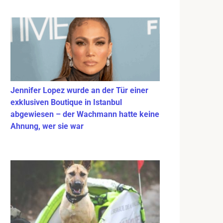
Jennifer Lopez wurde an der Tür einer
exklusiven Boutique in Istanbul
abgewiesen – der Wachmann hatte keine
Ahnung, wer sie war