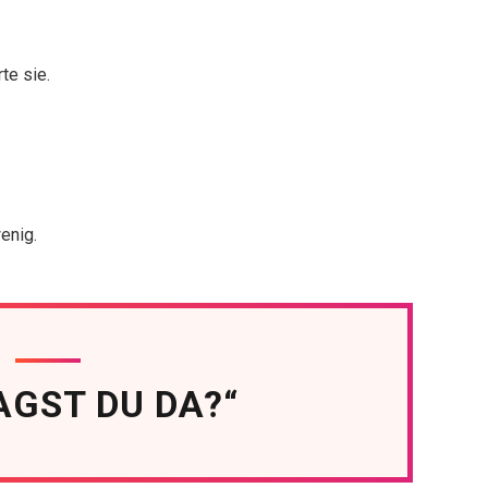
te sie.
enig.
AGST DU DA?“