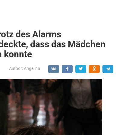
trotz des Alarms
deckte, dass das Mädchen
n konnte
Author:
Angelina