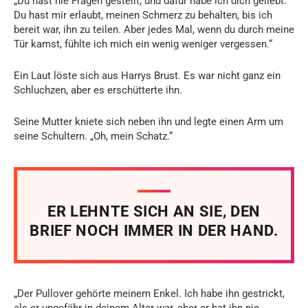
„Du hast nie Fragen gestellt, und dafür habe ich dich geliebt.
Du hast mir erlaubt, meinen Schmerz zu behalten, bis ich
bereit war, ihn zu teilen. Aber jedes Mal, wenn du durch meine
Tür kamst, fühlte ich mich ein wenig weniger vergessen.“
Ein Laut löste sich aus Harrys Brust. Es war nicht ganz ein
Schluchzen, aber es erschütterte ihn.
Seine Mutter kniete sich neben ihn und legte einen Arm um
seine Schultern. „Oh, mein Schatz.“
ER LEHNTE SICH AN SIE, DEN
BRIEF NOCH IMMER IN DER HAND.
„Der Pullover gehörte meinem Enkel. Ich habe ihn gestrickt,
als er ungefähr in deinem Alter war, aber er hat ihn nie