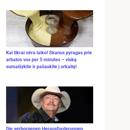
Kai tikrai nėra laiko! Skanus pyragas prie
arbatos vos per 5 minutes – viską
sumaišykite ir pašaukite į orkaitę!
Die verborgenen Herausforderungen