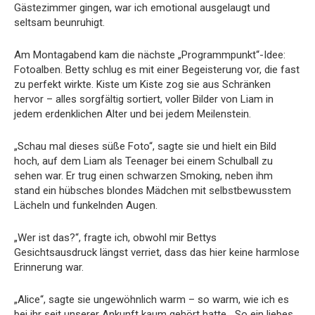
Gästezimmer gingen, war ich emotional ausgelaugt und
seltsam beunruhigt.
Am Montagabend kam die nächste „Programmpunkt“-Idee:
Fotoalben. Betty schlug es mit einer Begeisterung vor, die fast
zu perfekt wirkte. Kiste um Kiste zog sie aus Schränken
hervor – alles sorgfältig sortiert, voller Bilder von Liam in
jedem erdenklichen Alter und bei jedem Meilenstein.
„Schau mal dieses süße Foto“, sagte sie und hielt ein Bild
hoch, auf dem Liam als Teenager bei einem Schulball zu
sehen war. Er trug einen schwarzen Smoking, neben ihm
stand ein hübsches blondes Mädchen mit selbstbewusstem
Lächeln und funkelnden Augen.
„Wer ist das?“, fragte ich, obwohl mir Bettys
Gesichtsausdruck längst verriet, dass das hier keine harmlose
Erinnerung war.
„Alice“, sagte sie ungewöhnlich warm – so warm, wie ich es
bei ihr seit unserer Ankunft kaum gehört hatte. „So ein liebes,