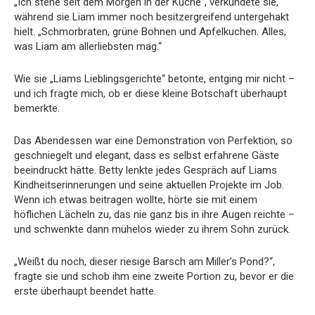
„Ich stehe seit dem Morgen in der Küche“, verkündete sie,
während sie Liam immer noch besitzergreifend untergehakt
hielt. „Schmorbraten, grüne Bohnen und Apfelkuchen. Alles,
was Liam am allerliebsten mag.“
Wie sie „Liams Lieblingsgerichte“ betonte, entging mir nicht –
und ich fragte mich, ob er diese kleine Botschaft überhaupt
bemerkte.
Das Abendessen war eine Demonstration von Perfektion, so
geschniegelt und elegant, dass es selbst erfahrene Gäste
beeindruckt hätte. Betty lenkte jedes Gespräch auf Liams
Kindheitserinnerungen und seine aktuellen Projekte im Job.
Wenn ich etwas beitragen wollte, hörte sie mit einem
höflichen Lächeln zu, das nie ganz bis in ihre Augen reichte –
und schwenkte dann mühelos wieder zu ihrem Sohn zurück.
„Weißt du noch, dieser riesige Barsch am Miller’s Pond?“,
fragte sie und schob ihm eine zweite Portion zu, bevor er die
erste überhaupt beendet hatte.