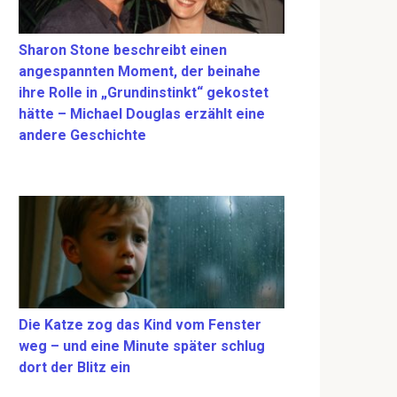
Sharon Stone beschreibt einen
angespannten Moment, der beinahe
ihre Rolle in „Grundinstinkt“ gekostet
hätte – Michael Douglas erzählt eine
andere Geschichte
Die Katze zog das Kind vom Fenster
weg – und eine Minute später schlug
dort der Blitz ein