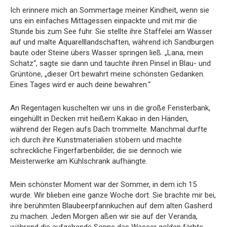
Ich erinnere mich an Sommertage meiner Kindheit, wenn sie
uns ein einfaches Mittagessen einpackte und mit mir die
Stunde bis zum See fuhr. Sie stellte ihre Staffelei am Wasser
auf und malte Aquarelllandschaften, während ich Sandburgen
baute oder Steine übers Wasser springen ließ. „Lana, mein
Schatz“, sagte sie dann und tauchte ihren Pinsel in Blau- und
Grüntöne, „dieser Ort bewahrt meine schönsten Gedanken.
Eines Tages wird er auch deine bewahren.“
An Regentagen kuschelten wir uns in die große Fensterbank,
eingehüllt in Decken mit heißem Kakao in den Händen,
während der Regen aufs Dach trommelte. Manchmal durfte
ich durch ihre Kunstmaterialien stöbern und machte
schreckliche Fingerfarbenbilder, die sie dennoch wie
Meisterwerke am Kühlschrank aufhängte.
Mein schönster Moment war der Sommer, in dem ich 15
wurde. Wir blieben eine ganze Woche dort. Sie brachte mir bei,
ihre berühmten Blaubeerpfannkuchen auf dem alten Gasherd
zu machen. Jeden Morgen aßen wir sie auf der Veranda,
während die aufgehende Sonne das Wasser golden färbte.