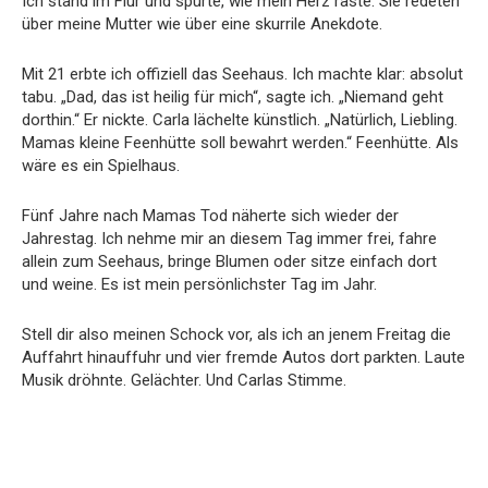
Ich stand im Flur und spürte, wie mein Herz raste. Sie redeten
über meine Mutter wie über eine skurrile Anekdote.
Mit 21 erbte ich offiziell das Seehaus. Ich machte klar: absolut
tabu. „Dad, das ist heilig für mich“, sagte ich. „Niemand geht
dorthin.“ Er nickte. Carla lächelte künstlich. „Natürlich, Liebling.
Mamas kleine Feenhütte soll bewahrt werden.“ Feenhütte. Als
wäre es ein Spielhaus.
Fünf Jahre nach Mamas Tod näherte sich wieder der
Jahrestag. Ich nehme mir an diesem Tag immer frei, fahre
allein zum Seehaus, bringe Blumen oder sitze einfach dort
und weine. Es ist mein persönlichster Tag im Jahr.
Stell dir also meinen Schock vor, als ich an jenem Freitag die
Auffahrt hinauffuhr und vier fremde Autos dort parkten. Laute
Musik dröhnte. Gelächter. Und Carlas Stimme.