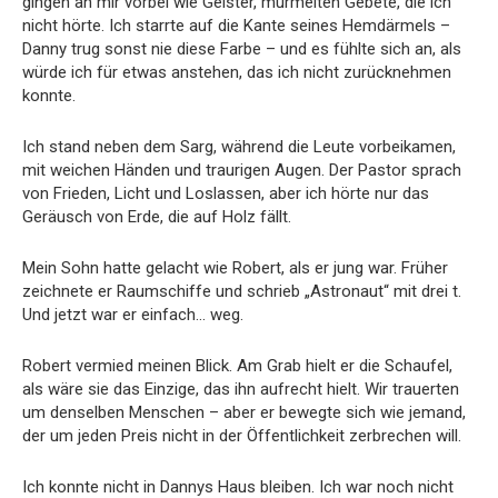
gingen an mir vorbei wie Geister, murmelten Gebete, die ich
nicht hörte. Ich starrte auf die Kante seines Hemdärmels –
Danny trug sonst nie diese Farbe – und es fühlte sich an, als
würde ich für etwas anstehen, das ich nicht zurücknehmen
konnte.
Ich stand neben dem Sarg, während die Leute vorbeikamen,
mit weichen Händen und traurigen Augen. Der Pastor sprach
von Frieden, Licht und Loslassen, aber ich hörte nur das
Geräusch von Erde, die auf Holz fällt.
Mein Sohn hatte gelacht wie Robert, als er jung war. Früher
zeichnete er Raumschiffe und schrieb „Astronaut“ mit drei t.
Und jetzt war er einfach… weg.
Robert vermied meinen Blick. Am Grab hielt er die Schaufel,
als wäre sie das Einzige, das ihn aufrecht hielt. Wir trauerten
um denselben Menschen – aber er bewegte sich wie jemand,
der um jeden Preis nicht in der Öffentlichkeit zerbrechen will.
Ich konnte nicht in Dannys Haus bleiben. Ich war noch nicht