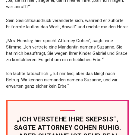
„Ja, sie ist hier“, sagte er, dann hielt er inne. „Darf ich fragen,
wer anruft?“
Sein Gesichtsausdruck veränderte sich, während er zuhörte.
Er formte lautlos das Wort „Anwalt“ und reichte mir den Hörer.
„Mrs. Hensley, hier spricht Attorney Cohen“, sagte eine
Stimme. „Ich vertrete eine Mandantin namens Suzanne. Sie
hat mich beauftragt, Sie wegen Ihrer Kinder Gabriel und Grace
zu kontaktieren. Es geht um ein erhebliches Erbe.“
Ich lachte tatsächlich. „Tut mir leid, aber das klingt nach
Betrug. Wir kennen niemanden namens Suzanne, und wir
erwarten ganz sicher kein Erbe.“
„ICH VERSTEHE IHRE SKEPSIS“,
SAGTE ATTORNEY COHEN RUHIG.