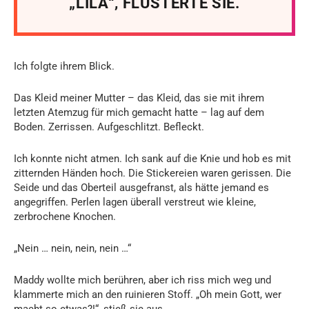
„LILA“, FLÜSTERTE SIE.
Ich folgte ihrem Blick.
Das Kleid meiner Mutter – das Kleid, das sie mit ihrem
letzten Atemzug für mich gemacht hatte – lag auf dem
Boden. Zerrissen. Aufgeschlitzt. Befleckt.
Ich konnte nicht atmen. Ich sank auf die Knie und hob es mit
zitternden Händen hoch. Die Stickereien waren gerissen. Die
Seide und das Oberteil ausgefranst, als hätte jemand es
angegriffen. Perlen lagen überall verstreut wie kleine,
zerbrochene Knochen.
„Nein … nein, nein, nein …“
Maddy wollte mich berühren, aber ich riss mich weg und
klammerte mich an den ruinieren Stoff. „Oh mein Gott, wer
macht so etwas?!“, stieß sie aus.