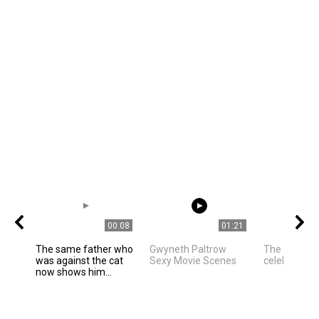
00:08
01:21
The same father who
Gwyneth Paltrow
The best ph
was against the cat
Sexy Movie Scenes
celebrities
now shows him...