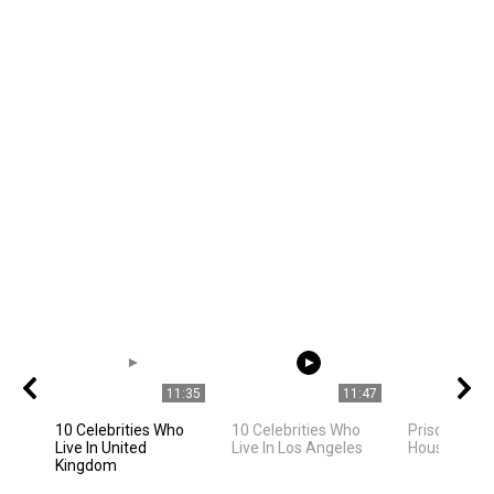
11:35
11:47
10 Celebrities Who
10 Celebrities Who
Priscilla Pre
Live In United
Live In Los Angeles
House Tour
Kingdom