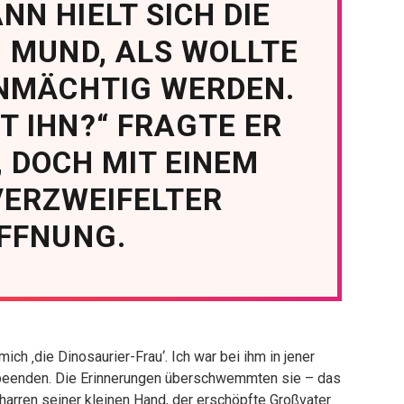
NN HIELT SICH DIE
 MUND, ALS WOLLTE
HNMÄCHTIG WERDEN.
T IHN?“ FRAGTE ER
 DOCH MIT EINEM
VERZWEIFELTER
FFNUNG.
ch ‚die Dinosaurier-Frau‘. Ich war bei ihm in jener
t beenden. Die Erinnerungen überschwemmten sie – das
arren seiner kleinen Hand, der erschöpfte Großvater