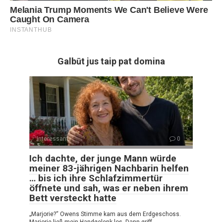
Galbūt jus taip pat domina
Interessant
0
Ich dachte, der junge Mann würde
meiner 83-jährigen Nachbarin helfen
… bis ich ihre Schlafzimmertür
öffnete und sah, was er neben ihrem
Bett versteckt hatte
„Marjorie?“ Owens Stimme kam aus dem Erdgeschoss.
Marjorie ließ mein Handgelenk los. Dann griff