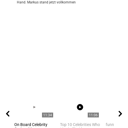
Hand. Markus stand jetzt vollkommen
11:34
11:06
On Board Celebrity
Top 10 Celebrities Who
funny cat d