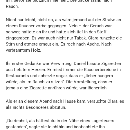
ihn, bevor sie plötzlich inne hielt. Die Jacke stank nach
Rauch.
Nicht nur leicht, nicht so, als wäre jemand auf der Straße an
einem Raucher vorbeigegangen. Nein – der Geruch war
schwer, haftete an ihr und hatte sich tief in den Stoff
eingegraben. Es war auch nicht nur Tabak. Clara runzelte die
Stirn und atmete erneut ein. Es roch nach Asche. Nach
verbranntem Holz.
Ihr erster Gedanke war Verwirrung. Daniel hasste Zigaretten
aus tiefstem Herzen. Er mied immer die Raucherbereiche in
Restaurants und scherzte sogar, dass er „lieber hungern
würde, als im Rauch zu sitzen“. Die Vorstellung, dass er
jemals eine Zigarette anrühren würde, war lächerlich.
Als er an diesem Abend nach Hause kam, versuchte Clara, es
als nichts Besonderes abzutun.
„Du riechst, als hättest du in der Nähe eines Lagerfeuers
gestanden“, sagte sie leichthin und beobachtete ihn