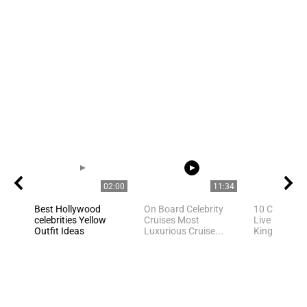
02:00
11:34
Best Hollywood
On Board Celebrity
10 Celebriti
celebrities Yellow
Cruises Most
Live In Unite
Outfit Ideas
Luxurious Cruise...
Kingdom