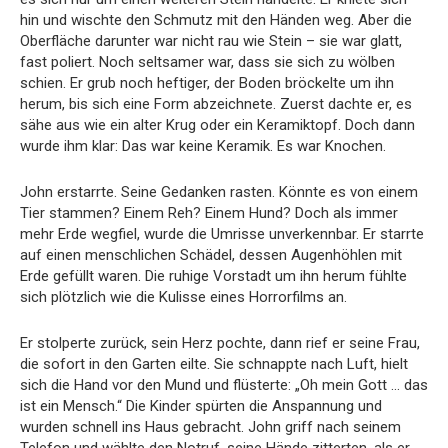
hin und wischte den Schmutz mit den Händen weg. Aber die
Oberfläche darunter war nicht rau wie Stein – sie war glatt,
fast poliert. Noch seltsamer war, dass sie sich zu wölben
schien. Er grub noch heftiger, der Boden bröckelte um ihn
herum, bis sich eine Form abzeichnete. Zuerst dachte er, es
sähe aus wie ein alter Krug oder ein Keramiktopf. Doch dann
wurde ihm klar: Das war keine Keramik. Es war Knochen.
John erstarrte. Seine Gedanken rasten. Könnte es von einem
Tier stammen? Einem Reh? Einem Hund? Doch als immer
mehr Erde wegfiel, wurde die Umrisse unverkennbar. Er starrte
auf einen menschlichen Schädel, dessen Augenhöhlen mit
Erde gefüllt waren. Die ruhige Vorstadt um ihn herum fühlte
sich plötzlich wie die Kulisse eines Horrorfilms an.
Er stolperte zurück, sein Herz pochte, dann rief er seine Frau,
die sofort in den Garten eilte. Sie schnappte nach Luft, hielt
sich die Hand vor den Mund und flüsterte: „Oh mein Gott … das
ist ein Mensch.“ Die Kinder spürten die Anspannung und
wurden schnell ins Haus gebracht. John griff nach seinem
Telefon und wählte den Notruf, seine Hände zitterten, als er