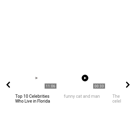
11:06
00:33
Top 10 Celebrities
funny cat and man
The best ph
Who Live in Florida
celebrities