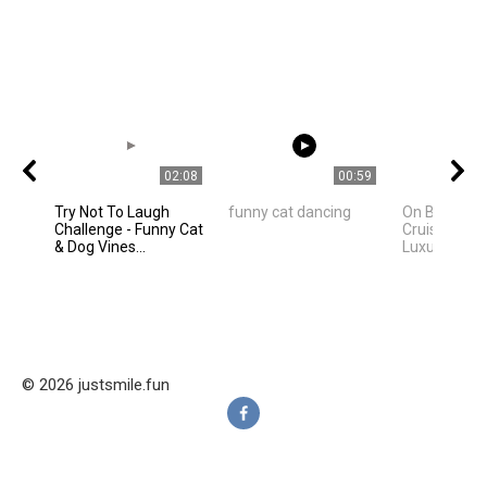
02:08
00:59
Try Not To Laugh
funny cat dancing
On Board Ce
Challenge - Funny Cat
Cruises Mos
& Dog Vines...
Luxurious Cru
© 2026 justsmile.fun