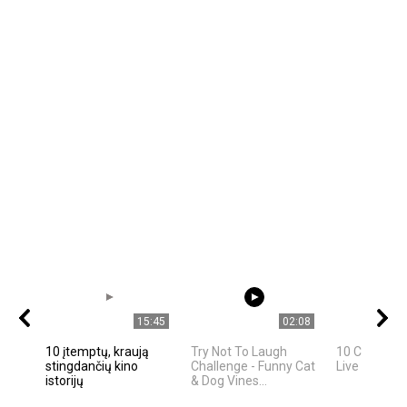
15:45
02:08
10 įtemptų, kraują
Try Not To Laugh
10 Celebriti
stingdančių kino
Challenge - Funny Cat
Live In Los 
istorijų
& Dog Vines...