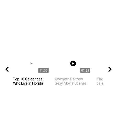
11:06
01:21
Top 10 Celebrities
Gwyneth Paltrow
The best ph
Who Live in Florida
Sexy Movie Scenes
celebrities