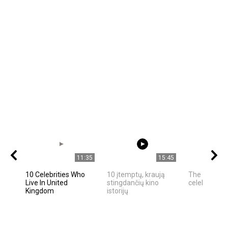
11:35
15:45
10 Celebrities Who
10 įtemptų, kraują
The best ph
Live In United
stingdančių kino
celebrities
Kingdom
istorijų