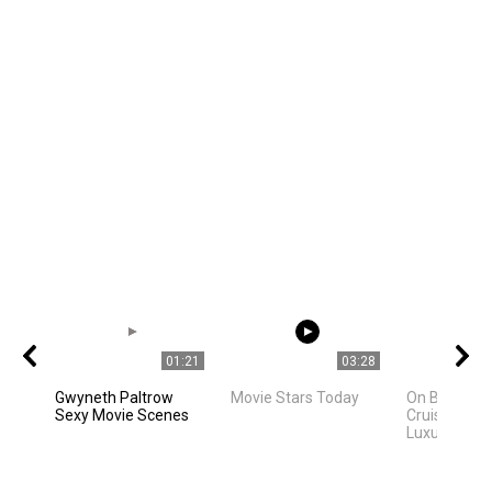
01:21
03:28
Gwyneth Paltrow
Movie Stars Today
On Board Ce
Sexy Movie Scenes
Cruises Mos
Luxurious Cru