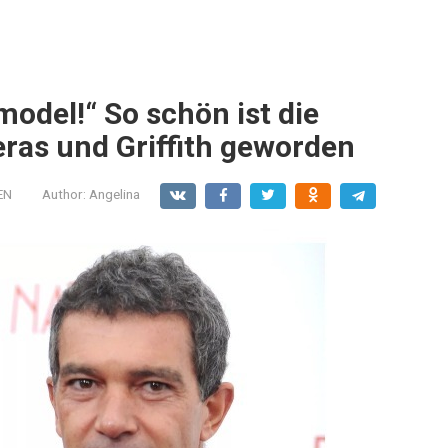
odel!“ So schön ist die
eras und Griffith geworden
EN
Author:
Angelina