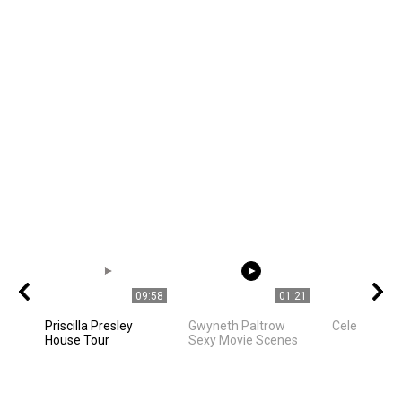
09:58
01:21
Priscilla Presley
Gwyneth Paltrow
Celebrities
House Tour
Sexy Movie Scenes