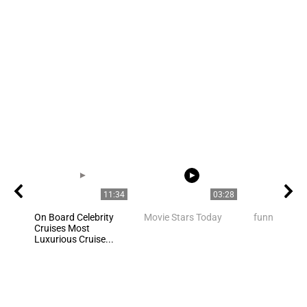
11:34
03:28
On Board Celebrity
Movie Stars Today
funny cat d
Cruises Most
Luxurious Cruise...