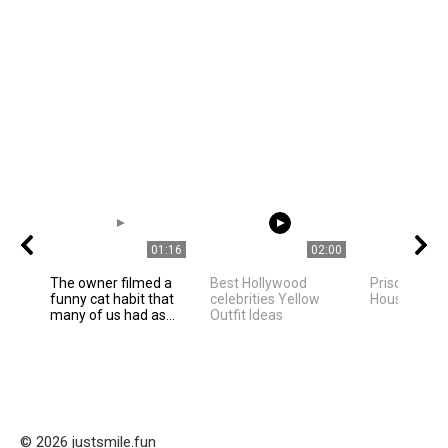
01:16
02:00
The owner filmed a
Best Hollywood
Priscilla Pre
funny cat habit that
celebrities Yellow
House Tour
many of us had as...
Outfit Ideas
© 2026 justsmile.fun