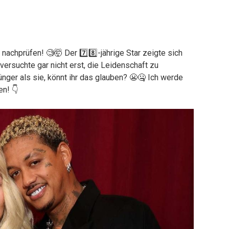
 nachprüfen! 🧐🤯 Der 7️⃣8️⃣-jährige Star zeigte sich
ersuchte gar nicht erst, die Leidenschaft zu
 jünger als sie, könnt ihr das glauben? 😬🤐 Ich werde
en! 👇